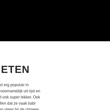
 ETEN
l erg populair in
oornamelijk uit rijst en
d ook super lekker. Ook
llen dat ze vaak babi
n vlees bij de chinees.